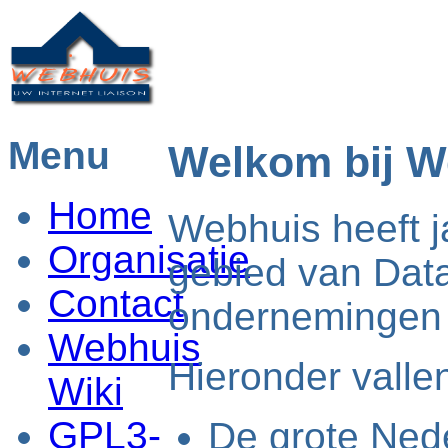
Menu
Welkom bij W
Home
Webhuis heeft j
Organisatie
gebied van Data
Contact
ondernemingen i
Webhuis
Hieronder valle
Wiki
GPL3-
De grote Ned